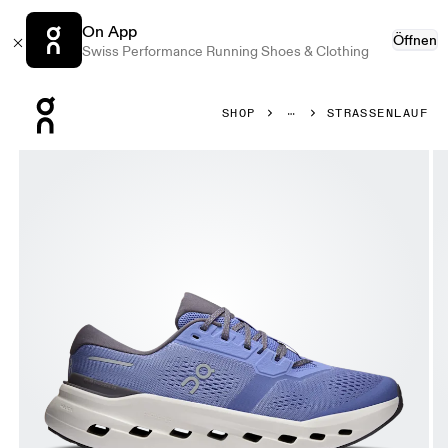
On App
Öffnen
Swiss Performance Running Shoes & Clothing
Press Escape to close navigation
SHOP
STRASSENLAUF
Bild 1 von 6 in der Produktgalerie On Cloudrunner 3 Sailor 