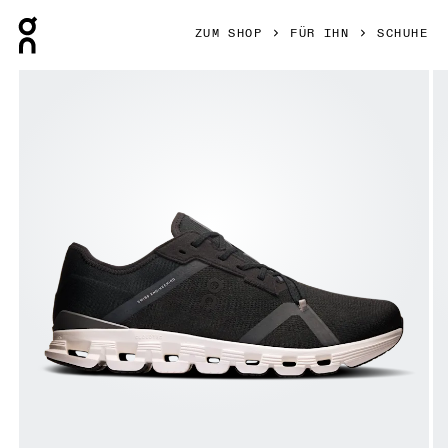
Press Escape to close navigation
ZUM SHOP
FÜR IHN
SCHUHE
Bild 1 von 6 in der Produktgalerie On Cloud X 4 AD Black &