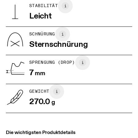
Herkunftsland
BR
37
38
STABILITÄT
Vietnam
Leicht
JP
25
25.5
UK
6.5
7
SCHNÜRUNG
Sternschnürung
US
7
7.5
SPRENGUNG (DROP)
Horizontal verschieben, um mehr zu sehen
7
mm
GEWICHT
270.0
g
Die wichtigsten Produktdetails