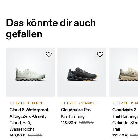
Das könnte dir auch
gefallen
LETZTE CHANCE
LETZTE CHANCE
LETZTE CH
Cloud 6 Waterproof
Cloudpulse Pro
Cloudvista 2
Alltag, Zero-Gravity
Krafttraining
Trail Running
140,00 €
CloudTec®,
180,00 €
Gelände, Str
Wasserdicht
Trail
140,00 €
125,00 €
180,00 €
160,