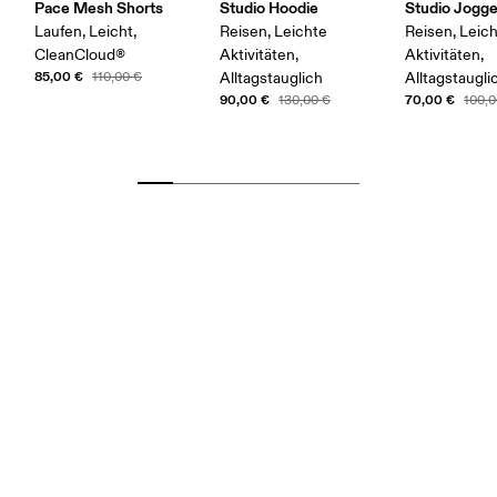
Pace Mesh Shorts
Studio Hoodie
Studio Jogge
Laufen, Leicht,
Reisen, Leichte
Reisen, Leic
CleanCloud®
Aktivitäten,
Aktivitäten,
85,00 €
110,00 €
Alltagstauglich
Alltagstaugli
90,00 €
70,00 €
130,00 €
100,0