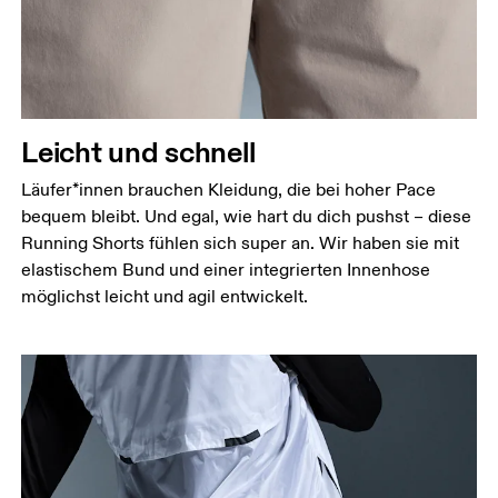
Miss den Umfang deiner natürlichen Taille. Dort,
wo dein Oberkörper am schmalsten ist.
Hüfte
Miss um die breiteste Stelle deiner Hüfte herum.
Oberschenkel
Leicht und schnell
Stell dich so hin, dass deine Füsse schulterbreit
auseinander sind. Miss um die breiteste Stelle
Läufer*innen brauchen Kleidung, die bei hoher Pace
deines Oberschenkels herum.
bequem bleibt. Und egal, wie hart du dich pushst – diese
Running Shorts fühlen sich super an. Wir haben sie mit
Schrittlänge
elastischem Bund und einer integrierten Innenhose
Stell dich mit durchgedrückten Knien hin, die
möglichst leicht und agil entwickelt.
Füsse leicht auseinander. Miss von der obersten
Stelle deines Innenbeins bis hinunter zum Knöchel.