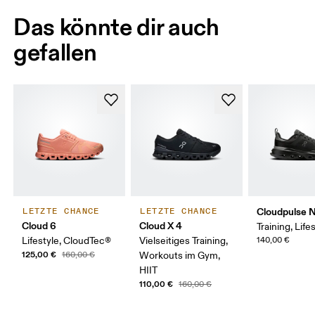
Das könnte dir auch
gefallen
Cloudpulse 
LETZTE CHANCE
LETZTE CHANCE
Cloud 6
Cloud X 4
Training, Life
Lifestyle, CloudTec®
Vielseitiges Training,
140,00 €
125,00 €
160,00 €
Workouts im Gym,
HIIT
110,00 €
160,00 €