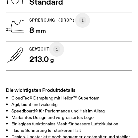
Standard
JP
22
22.5
US
5
5.5
SPRENGUNG (DROP)
8
mm
UK
3
3.5
GEWICHT
Horizontal verschieben, um mehr zu sehen
213.0
g
Die wichtigsten Produktdetails
CloudTec® Dämpfung mit Helion™ Superfoam
Agil, leicht und vielseitig
Speedboard® für Performance und Halt im Alltag
Markantes Design und vergrössertes Logo
Einlagiges funktionales Mesh für bessere Luftzirkulation
Flache Schnürung für stärkeren Halt
Design-Update: jetzt noch bequemer, gedämpfter und stabiler