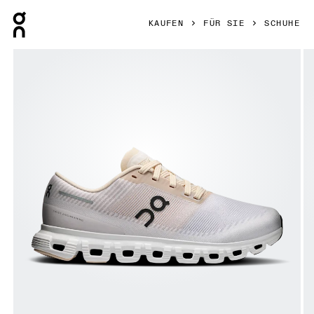
Press Escape to close navigation
KAUFEN
FÜR SIE
SCHUHE
Bild 1 von 6 in der Produktgalerie On Cloud 6 Push Sand &