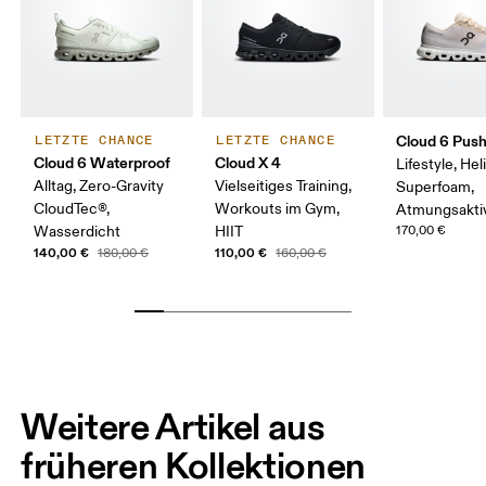
Cloud 6 Pus
LETZTE CHANCE
LETZTE CHANCE
Cloud 6 Waterproof
Cloud X 4
Lifestyle, He
Alltag, Zero-Gravity
Vielseitiges Training,
Superfoam,
CloudTec®,
Workouts im Gym,
Atmungsakti
Wasserdicht
HIIT
170,00 €
140,00 €
110,00 €
180,00 €
160,00 €
Weitere Artikel aus
früheren Kollektionen