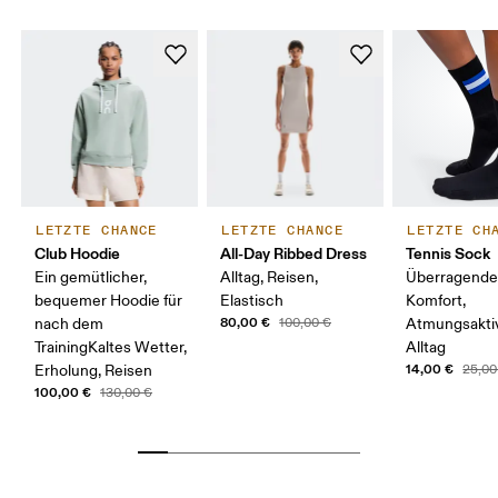
LETZTE CHANCE
LETZTE CHANCE
LETZTE CH
Club Hoodie
All-Day Ribbed Dress
Tennis Sock
Ein gemütlicher,
Alltag, Reisen,
Überragende
bequemer Hoodie für
Elastisch
Komfort,
80,00 €
nach dem
100,00 €
Atmungsaktiv
TrainingKaltes Wetter,
Alltag
14,00 €
Erholung, Reisen
25,00
100,00 €
130,00 €