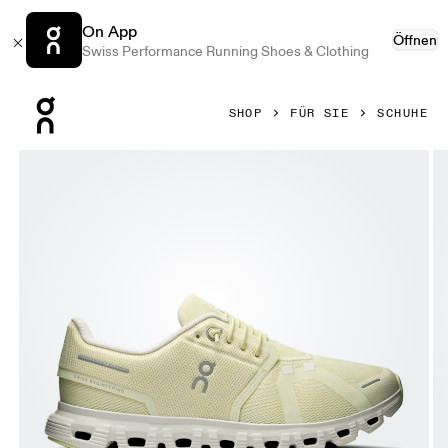
On App
Öffnen
Swiss Performance Running Shoes & Clothing
Press Escape to close navigation
SHOP
FÜR SIE
SCHUHE
Bild 1 von 6 in der Produktgalerie On Cloud 6 Seedling & I