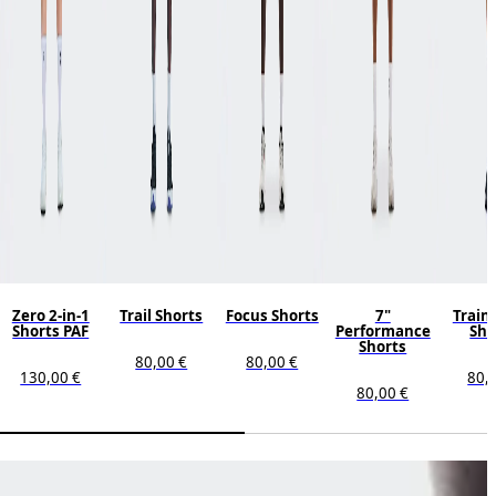
Zero 2-in-1
Trail Shorts
Focus Shorts
7"
Train 
Shorts PAF
Performance
Sho
Shorts
80,00 €
80,00 €
130,00 €
80,
80,00 €