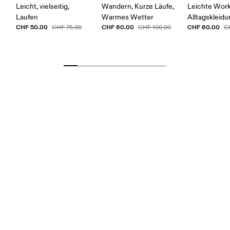
Leicht, vielseitig,
Wandern, Kurze Läufe,
Leichte Work
Laufen
Warmes Wetter
Alltagskleid
CHF 50.00
CHF 60.00
CHF 60.00
CHF 75.00
CHF 100.00
C