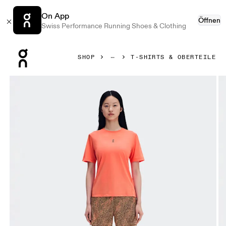
On App
Öffnen
Swiss Performance Running Shoes & Clothing
Press Escape to close navigation
SHOP
T-SHIRTS & OBERTEILE
Bild 1 von 6 in der Produktgalerie On Trail-T Reef Damen Obe