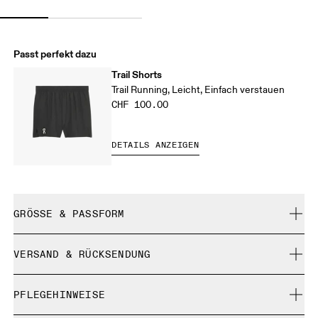
Passt perfekt dazu
Trail Shorts
Trail Running, Leicht, Einfach verstauen
CHF 100.00
DETAILS ANZEIGEN
GRÖSSE & PASSFORM
Normal. Fällt normal aus.
VERSAND & RÜCKSENDUNG
Kostenlose Lieferung für Bestellungen über CHF 40
Grössentabelle – Frauenkleidung
PFLEGEHINWEISE
Kostenlose 30-Tage-Rückgabe
Limited-Edition-Artikel, Sonderfarben oder Letzte-