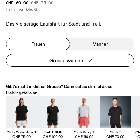
CHF 60.00
CHF 75.00
Inklusive MwSt.
Das vielseitige Laufshirt für Stadt und Trail.
Frauen
Männer
Grösse wählen
Gibt‘s nicht in deiner Grösse? Dann schau dir mal diese
Lieblingsteile an
Club Collective-T
Trek-T SHF
Club Boxy-T
Club-T
Cl
CHF 75.00
CHF 100.00
CHF 60.00
CHF 70.00
C