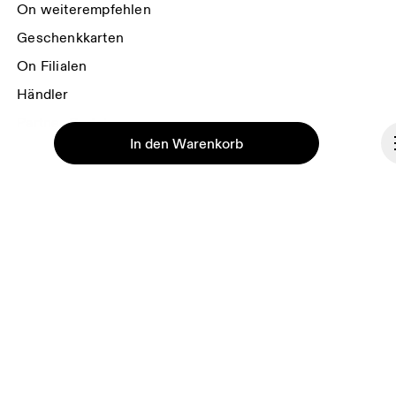
On weiterempfehlen
Geschenkkarten
On Filialen
Händler
Partner Portal
In den Warenkorb
Über On
Ondesign
Jobs
Investoren
Fortsetzen
Presse & Medien
Affiliates
Backstage