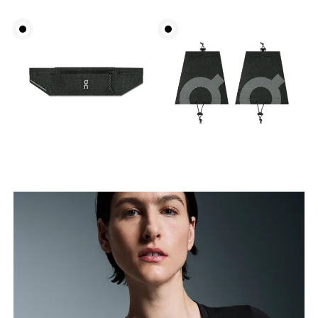
Miss an der Stelle, an der dein Brustumfang am
grössten ist. Achte darauf, das Massband gerade zu
halten.
Taille
Miss den Umfang deiner natürlichen Taille. Dort,
wo dein Oberkörper am schmalsten ist.
Hüfte
Miss um die breiteste Stelle deiner Hüfte herum.