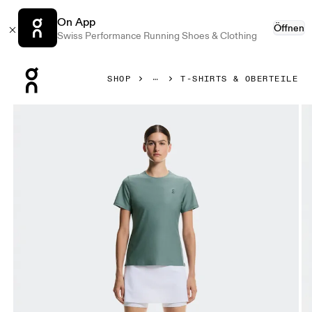
On App
Öffnen
Swiss Performance Running Shoes & Clothing
Press Escape to close navigation
SHOP
T-SHIRTS & OBERTEILE
Bild 1 von 6 in der Produktgalerie On Court-T Tide Damen Ob