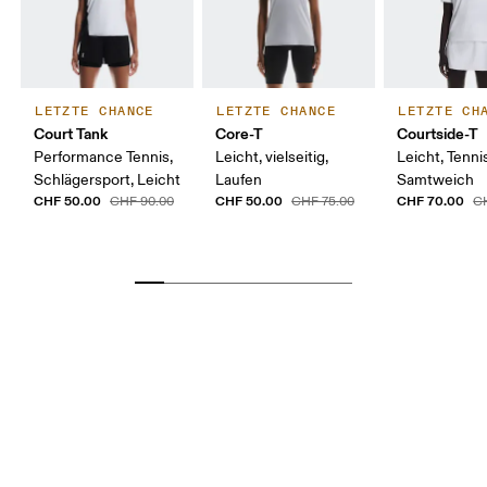
LETZTE CHANCE
LETZTE CHANCE
LETZTE CH
Court Tank
Core-T
Courtside-T
Performance Tennis,
Leicht, vielseitig,
Leicht, Tenni
Schlägersport, Leicht
Laufen
Samtweich
CHF 50.00
CHF 50.00
CHF 70.00
CHF 90.00
CHF 75.00
C