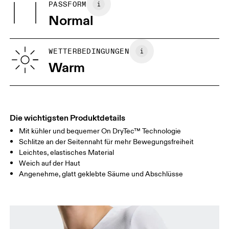
Maschinenwäsche warm und schonend
PASSFORM
Deine Körpermasse in Zentimeter
Vietnam
Normal
XS
S
GRÖSSENRATGEBER - FRAUENKLEIDUNG
WETTERBEDINGUNGEN
BRUSTUMFAN
82
83 — 88
89
Warm
G
TAILLE
67
68 — 73
74
HÜFTE
90
91 — 96
97 
Die wichtigsten Produktdetails
Mit kühler und bequemer On DryTec™ Technologie
Horizontal verschieben, um mehr zu sehen
Schlitze an der Seitennaht für mehr Bewegungsfreiheit
Leichtes, elastisches Material
Weich auf der Haut
Angenehme, glatt geklebte Säume und Abschlüsse
So misst du richtig