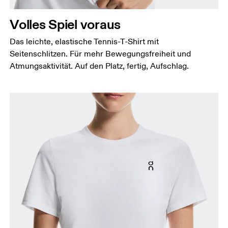
halten.
Volles Spiel voraus
Taille
Miss den Umfang deiner natürlichen Taille. Dort,
Das leichte, elastische Tennis-T-Shirt mit
wo dein Oberkörper am schmalsten ist.
Seitenschlitzen. Für mehr Bewegungsfreiheit und
Hüfte
Atmungsaktivität. Auf den Platz, fertig, Aufschlag.
Miss um die breiteste Stelle deiner Hüfte herum.