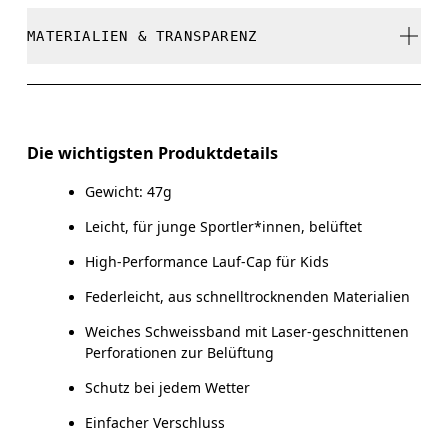
Auf niedriger Stufe bügeln
werden
MATERIALIEN & TRANSPARENZ
Deine Körpermasse in Zentimeter
Nicht bleichen
GRÖSSENTABELLE - KAPPEN
Nicht chemisch reinigen
Materialien
EINHEITSGRÖSSE
Nicht im Trockner trocknen
Main Fabric: Polyester (recycled) 100%. Sweatband:
Die wichtigsten Produktdetails
Polyamide (recycled) 60%, Polyester (recycled) 27%,
KOPFUMFANG
51 — 54
Warme Handwäsche
Elastane 13%.
Gewicht: 47g
Leicht, für junge Sportler*innen, belüftet
Horizontal verschieben, um mehr zu sehen
Herkunftsland
High-Performance Lauf-Cap für Kids
China
Federleicht, aus schnelltrocknenden Materialien
So misst du richtig
Weiches Schweissband mit Laser-geschnittenen
Perforationen zur Belüftung
Schutz bei jedem Wetter
Einfacher Verschluss