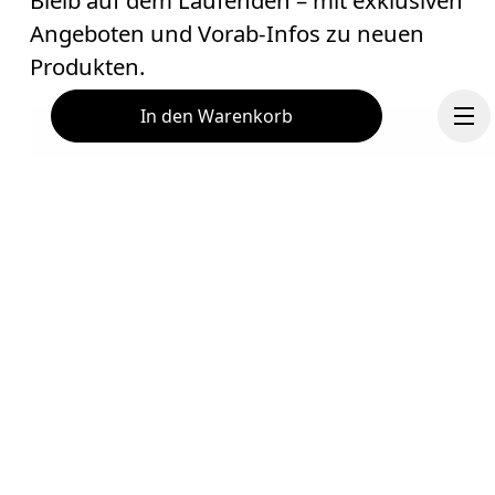
Bleib auf dem Laufenden – mit exklusiven
Angeboten und Vorab-Infos zu neuen
Produkten.
In den Warenkorb
E-Mail
*
Abonnieren
Hilfe & Support
Fortsetzen
Indem du fortfährst, akzeptierst du unsere Datenschutzrichtlinien. Deine 
personenbezogenen Daten werden anschliessend an On AG weitergegeben
um dich per E-Mail über Produkte, Umfragen und Angebote zu informieren.
Chat
Der Versand sowie eine Auswertung zu statistischen Zwecken erfolgen 
durch die Anbieter Sailthru und Braze in den USA, die in unserem Auftrag 
arbeiten. Du kannst dich jederzeit wieder vom Newsletter abmelden. Hierfü
steht dir am Ende jeder E-Mail ein Abmeldelink zur Verfügung. Weitere 
Informationen findest du in den 
Datenschutzbestimmungen der On-Gruppe
Jetzt Mitglied werden