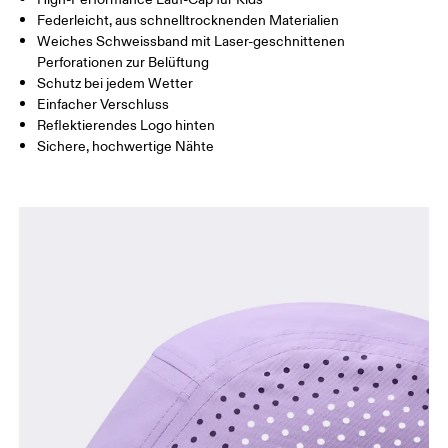
Federleicht, aus schnelltrocknenden Materialien
Horizontal verschieben, um mehr zu sehen
Weiches Schweissband mit Laser-geschnittenen
Perforationen zur Belüftung
Schutz bei jedem Wetter
So misst du richtig
Einfacher Verschluss
Reflektierendes Logo hinten
Sichere, hochwertige Nähte