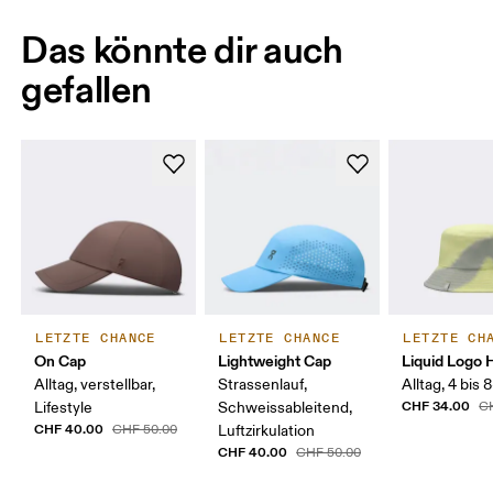
Das könnte dir auch
gefallen
LETZTE CHANCE
LETZTE CHANCE
LETZTE CH
On Cap
Lightweight Cap
Liquid Logo 
Alltag, verstellbar,
Strassenlauf,
Alltag, 4 bis 
CHF 34.00
Lifestyle
Schweissableitend,
C
CHF 40.00
CHF 50.00
Luftzirkulation
CHF 40.00
CHF 50.00