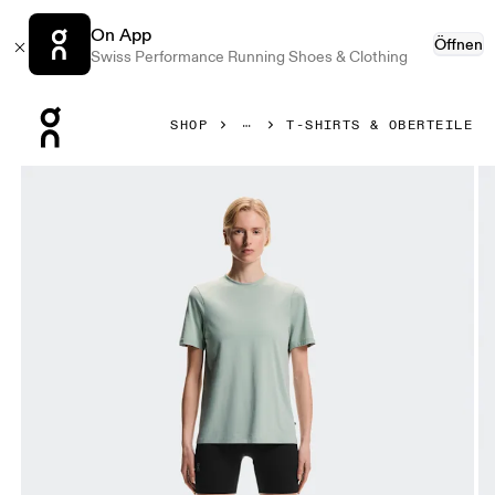
On App
Öffnen
Swiss Performance Running Shoes & Clothing
Press Escape to close navigation
SHOP
T-SHIRTS & OBERTEILE
Bild 1 von 5 in der Produktgalerie On Focus-T Mineral Dame