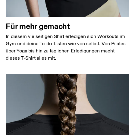
Taille
Miss den Umfang deiner natürlichen Taille. Dort,
wo dein Oberkörper am schmalsten ist.
Für mehr gemacht
Hüfte
In diesem vielseitigen Shirt erledigen sich Workouts im
Miss um die breiteste Stelle deiner Hüfte herum.
Gym und deine To-do-Listen wie von selbst. Von Pilates
über Yoga bis hin zu täglichen Erledigungen macht
dieses T-Shirt alles mit.