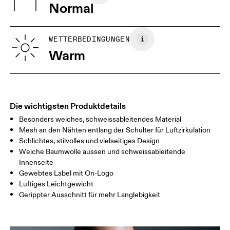
Türkei
Normal
XS
S
GRÖSSENRATGEBER - FRAUENKLEIDUNG
WETTERBEDINGUNGEN
BRUSTUMFAN
82
83 — 88
89
Warm
G
TAILLE
67
68 — 73
74
HÜFTE
90
91 — 96
97 
Die wichtigsten Produktdetails
Besonders weiches, schweissableitendes Material
Horizontal verschieben, um mehr zu sehen
Mesh an den Nähten entlang der Schulter für Luftzirkulation
Schlichtes, stilvolles und vielseitiges Design
Weiche Baumwolle aussen und schweissableitende
Innenseite
So misst du richtig
Gewebtes Label mit On-Logo
Luftiges Leichtgewicht
Gerippter Ausschnitt für mehr Langlebigkeit