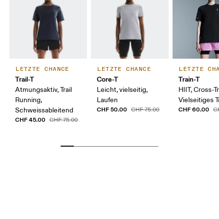
LETZTE CHANCE
LETZTE CHANCE
LETZTE CH
Trail-T
Core-T
Train-T
Atmungsaktiv, Trail
Leicht, vielseitig,
HIIT, Cross-Tr
Running,
Laufen
Vielseitiges T
CHF 50.00
CHF 60.00
Schweissableitend
CHF 75.00
C
CHF 45.00
CHF 75.00