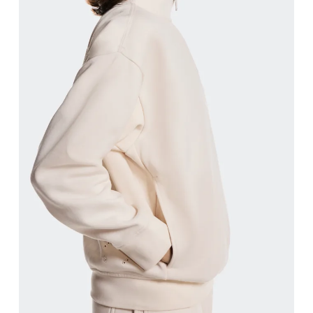
Brustumfang
Miss an der Stelle, an der dein Brustumfang am g
Taille
Miss den Umfang deiner natürlichen Taille. Dort
Hüfte
Miss um die breiteste Stelle deiner Hüfte herum.