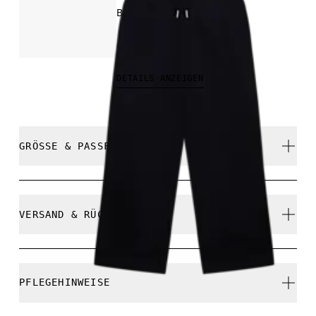
Bequem durch den Tag
CHF 140.00
DETAILS ANZEIGEN
GRÖSSE & PASSFORM
Relaxed. Fällt normal aus.
VERSAND & RÜCKSENDUNG
Kostenlose Lieferung für Bestellungen über CHF 40
Kostenlose 30-Tage-Rückgabe
Athena ist 180 cm gross und trägt Grösse S
PFLEGEHINWEISE
Limited-Edition-Artikel, Sonderfarben oder Letzte-
Chance-Artikel können nicht umgetauscht werden.