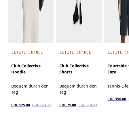
LETZTE CHANCE
LETZTE CHANCE
LETZTE C
Club Collective
Club Collective
Courtside 
Hoodie
Shorts
Eaze
Bequem durch den
Bequem durch den
Tennis-Life
Tag
Tag
CHF 190.00
CHF 125.00
CHF 160.00
CHF 75.00
CHF 110.00