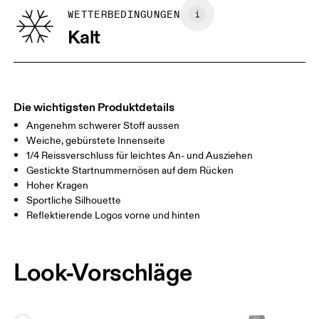
GRÖSSENRATGEBER - FRAUENKLEIDUNG
WETTERBEDINGUNGEN
BRUSTUMFAN
82
83 — 88
89
Kalt
G
TAILLE
67
68 — 73
74
HÜFTE
90
91 — 96
97 
Die wichtigsten Produktdetails
Angenehm schwerer Stoff aussen
Horizontal verschieben, um mehr zu sehen
Weiche, gebürstete Innenseite
1/4 Reissverschluss für leichtes An- und Ausziehen
Gestickte Startnummernösen auf dem Rücken
Hoher Kragen
So misst du richtig
Sportliche Silhouette
Reflektierende Logos vorne und hinten
Look-Vorschläge