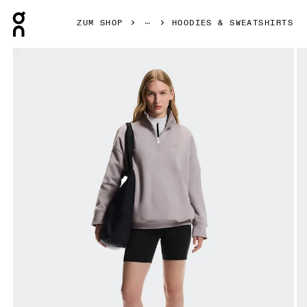
Press Escape to close navigation
ZUM SHOP
HOODIES & SWEATSHIRTS
Bild 1 von 7 in der Produktgalerie On Club Collective 1/4 