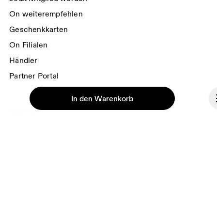
Datenschutzbestimmungen der On-Gruppe
.
On weiterempfehlen
Geschenkkarten
On Filialen
Händler
Partner Portal
In den Warenkorb
Über On
Ondesign
Jobs
Investoren
Presse & Medien
Fortsetzen
Affiliates
Backstage