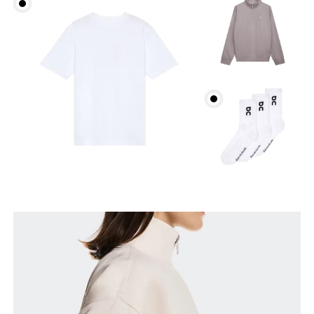
Brustumfang
Miss an der Stelle, an der dein Brustumfang am
grössten ist. Achte darauf, das Massband gerade zu
halten.
Taille
Miss den Umfang deiner natürlichen Taille. Dort,