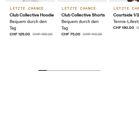
LETZTE CHANCE
LETZTE CHANCE
LETZTE CH
Club Collective Hoodie
Club Collective Shorts
Courtside 1/
Bequem durch den
Bequem durch den
Tennis-Lifest
CHF 190.00
Tag
Tag
C
CHF 125.00
CHF 75.00
CHF 160.00
CHF 110.00