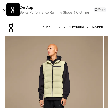
On App
Öffnen
Swiss Performance Running Shoes & Clothing
Press Escape to close navigation
SHOP
KLEIDUNG
JACKEN
Bild 1 von 5 in der Produktgalerie On Challenger Vest Endi