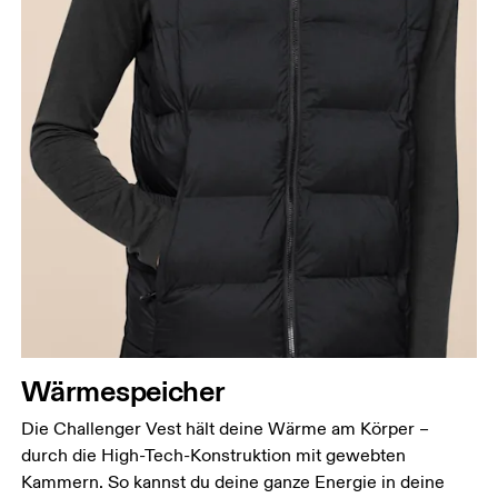
Brust
Miss an der Stelle, an der dein Brustumfang am
grössten ist. Achte darauf, das Massband gerade zu
halten.
Taille
Miss den Umfang deiner natürlichen Taille. Dort,
wo dein Oberkörper am schmalsten ist.
Wärmespeicher
Hüfte
Miss um die breiteste Stelle deiner Hüfte herum.
Die Challenger Vest hält deine Wärme am Körper –
durch die High-Tech-Konstruktion mit gewebten
Kammern. So kannst du deine ganze Energie in deine