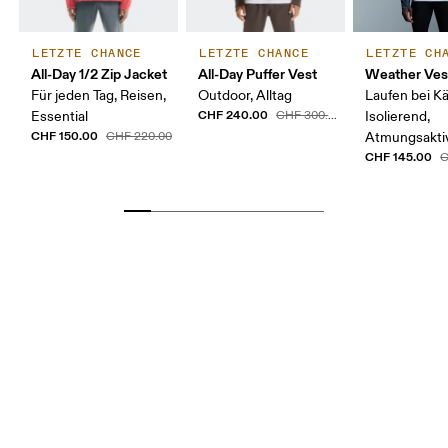
LETZTE CHANCE
LETZTE CHANCE
LETZTE CH
All-Day 1/2 Zip Jacket
All-Day Puffer Vest
Weather Ves
Für jeden Tag, Reisen,
Outdoor, Alltag
Laufen bei Kä
CHF 240.00
Essential
CHF 300.00
Isolierend,
CHF 150.00
CHF 220.00
Atmungsakti
CHF 145.00
C