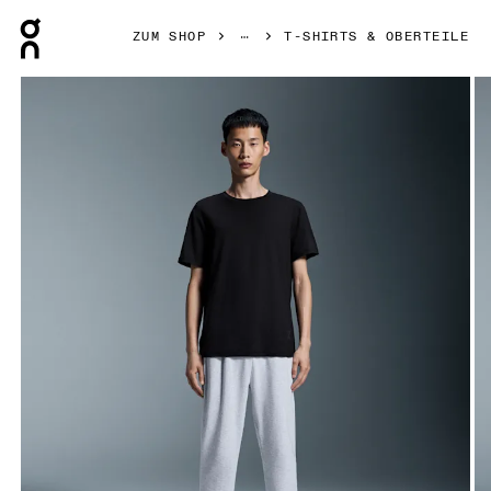
Press Escape to close navigation
ZUM SHOP
T-SHIRTS & OBERTEILE
Bild 1 von 6 in der Produktgalerie On Studio-T Black Herren 