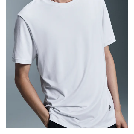
Brust
Miss an der Stelle, an der dein Brustumfang am
grössten ist. Achte darauf, das Massband gerade zu
halten.
Taille
Miss den Umfang deiner natürlichen Taille. Dort,
wo dein Oberkörper am schmalsten ist.