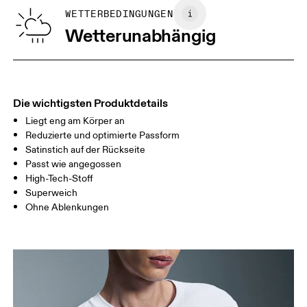
GRÖSSENRATGEBER - HERRENKLEIDUNG
WETTERBEDINGUNGEN
BRUST
90
91 — 96
97 
Wetterunabhängig
TAILLE
75
76 — 82
83
HÜFTE
89
90 — 95
96 
Die wichtigsten Produktdetails
Liegt eng am Körper an
Horizontal verschieben, um mehr zu sehen
Reduzierte und optimierte Passform
Satinstich auf der Rückseite
Passt wie angegossen
So misst du richtig
High-Tech-Stoff
Superweich
Ohne Ablenkungen