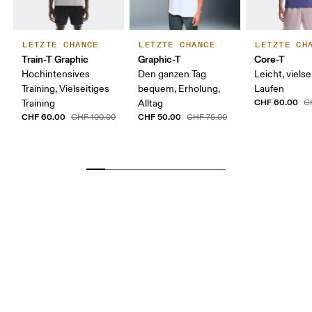
LETZTE CHANCE
LETZTE CHANCE
LETZTE CH
Train-T Graphic
Graphic-T
Core-T
Hochintensives
Den ganzen Tag
Leicht, vielsei
Training, Vielseitiges
bequem, Erholung,
Laufen
CHF 60.00
Training
Alltag
C
CHF 60.00
CHF 50.00
CHF 100.00
CHF 75.00