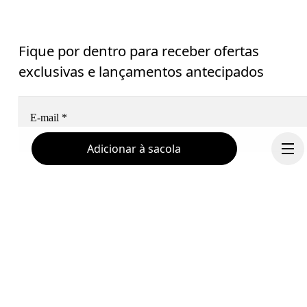
Fique por dentro para receber ofertas
exclusivas e lançamentos antecipados
E-mail
*
Adicionar à sacola
Receba conteúdo personalizado nas suas plataformas de míd
digital, baseado em suas interações com a On.
Leia mais
Ajuda & Apoio
Assine
Chat
Continuar
Ao continuar, você aceita nossa Política de privacidade. Seus dados pessoai
serão repassados à On AG para que possamos informar você sobre nossos
produtos e enviar questionários por e-mail. O processamento e a análise 
estatística dos dados serão realizados pelas empresas 
Sailthru e Braze 
(EUA)
.  Você pode cancelar sua inscrição a qualquer momento, clicando no 