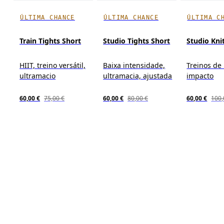
ÚLTIMA CHANCE
ÚLTIMA CHANCE
ÚLTIMA C
Train Tights Short
Studio Tights Short
Studio Kni
HIIT, treino versátil,
Baixa intensidade,
Treinos de
ultramacio
ultramacia, ajustada
impacto
60,00 €
75,00 €
60,00 €
80,00 €
60,00 €
100,