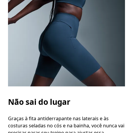
Cintura
Meça ao redor da parte mais estreita da cintura.
Quadril
Meça ao redor da parte mais larga do quadril.
Coxa
Fique em pé, com os pés abertos na largura dos 
Entreperna
Não sai do lugar
Fique em pé, com os pés ligeiramente afastados e 
Graças à fita antiderrapante nas laterais e às
costuras seladas no cós e na bainha, você nunca vai
precisar parar seu treino para ajustar essa