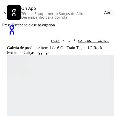
On App
Abrir
Tênis e Equipamento Suiços de Alto
Desempenho para Corrida
Press Escape to close navigation
LOJA
CALÇAS LEGGING
Galeria de produtos: item 1 de 6 On Train Tights 1/2 Rock
Feminino Calças leggings