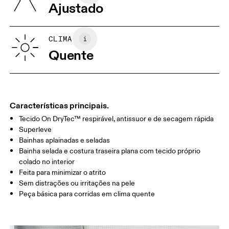
Ajustado
Vietnã
XS
S
GUIA DE TAMANHOS - VESTUÁRIO MASCULINO
CLIMA
PEITO
90
91 — 96
97 
Quente
CINTURA
75
76 — 82
83
QUADRIL/AN
89
90 — 95
96 
CA
Características principais.
Tecido On DryTec™ respirável, antissuor e de secagem rápida
Arraste na horizontal para ver mais
Superleve
Bainhas aplainadas e seladas
Bainha selada e costura traseira plana com tecido próprio
colado no interior
Como medir
Feita para minimizar o atrito
Sem distrações ou irritações na pele
Peça básica para corridas em clima quente