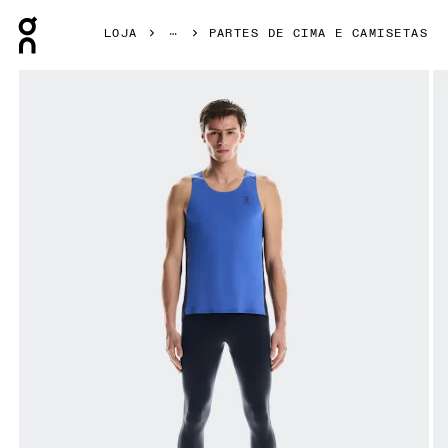
Press Escape to close navigation
LOJA
PARTES DE CIMA E CAMISETAS
Galeria de produtos: item 1 de 5 On Performance Tank Zaffr