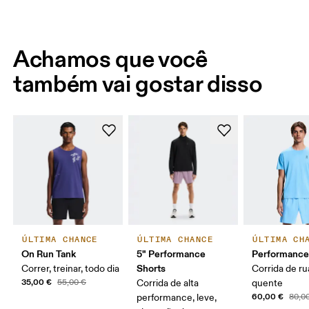
Achamos que você
também vai gostar disso
ÚLTIMA CHANCE
ÚLTIMA CHANCE
ÚLTIMA CH
On Run Tank
5" Performance
Performance
Shorts
Correr, treinar, todo dia
Corrida de ru
35,00 €
55,00 €
Corrida de alta
quente
60,00 €
performance, leve,
80,0