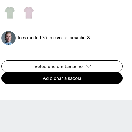
Ines mede 1,75 m e veste tamanho S
Selecione um tamanho
Adicionar à sacola