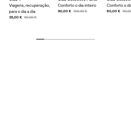
Viagens, recuperação,
Conforto o dia inteiro
Conforto o di
90,00 €
60,00 €
para o dia a dia
120,00 €
90,0
35,00 €
50,00 €