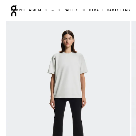
Press Escape to close navigation
COMPRE AGORA
PARTES DE CIMA E CAMISETAS
Galeria de produtos: item 1 de 5 On Club Collective-T Iceb