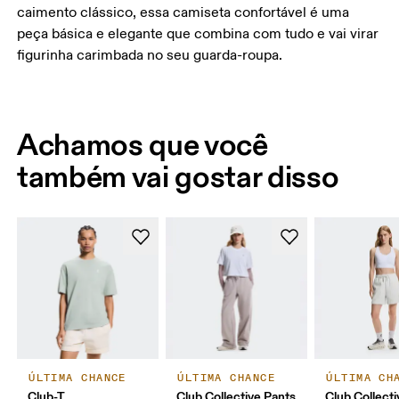
caimento clássico, essa camiseta confortável é uma
peça básica e elegante que combina com tudo e vai virar
figurinha carimbada no seu guarda-roupa.
Achamos que você
também vai gostar disso
ÚLTIMA CHANCE
ÚLTIMA CHANCE
ÚLTIMA CH
Club-T
Club Collective Pants
Club Collect