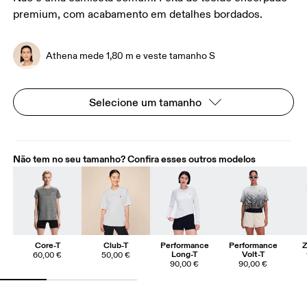
premium, com acabamento em detalhes bordados.
Athena mede 1,80 m e veste tamanho S
Selecione um tamanho
Não tem no seu tamanho? Confira esses outros modelos
Core-T
Club-T
Performance
Performance
Z
Long-T
Volt-T
60,00 €
50,00 €
90,00 €
90,00 €