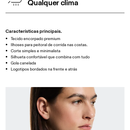
Qualquer clima
CINTURA
67
68 — 73
74
QUADRIL/AN
90
91 — 96
97 
CA
Características principais.
Tecido encorpado premium
Arraste na horizontal para ver mais
Ilhoses para peitoral de corrida nas costas.
Corte simples e minimalista
Silhueta confortável que combina com tudo
Gola canelada
Como medir
Logotipos bordados na frente e atrás