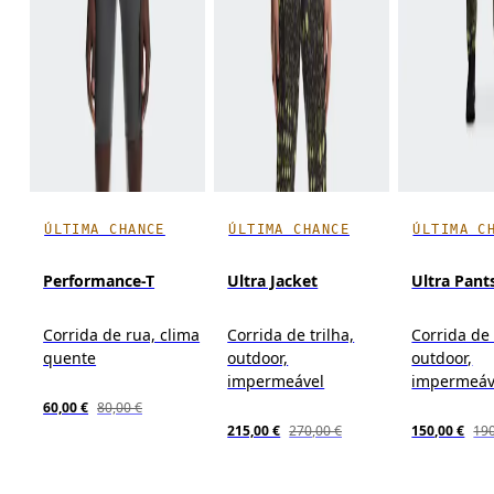
ÚLTIMA CHANCE
ÚLTIMA CHANCE
ÚLTIMA C
Performance-T
Ultra Jacket
Ultra Pant
Corrida de rua, clima
Corrida de trilha,
Corrida de 
quente
outdoor,
outdoor,
impermeável
impermeáv
60,00 €
80,00 €
215,00 €
270,00 €
150,00 €
190