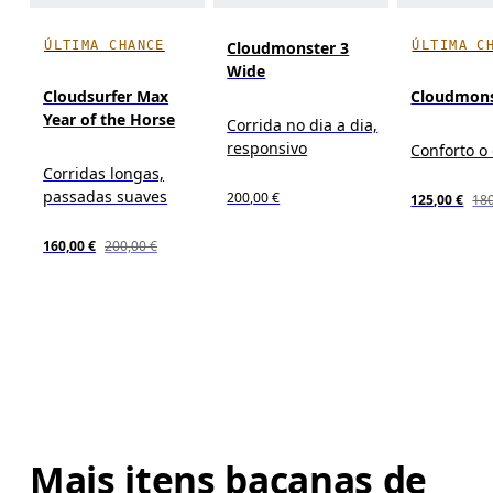
ÚLTIMA CHANCE
ÚLTIMA C
Cloudmonster 3
Wide
Cloudsurfer Max
Cloudmons
Year of the Horse
Corrida no dia a dia,
responsivo
Conforto o
Corridas longas,
passadas suaves
200,00 €
125,00 €
180
160,00 €
200,00 €
Mais itens bacanas de