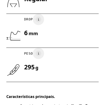
Arraste na horizontal para ver mais
DROP
6
mm
PESO
295
g
Características principais.