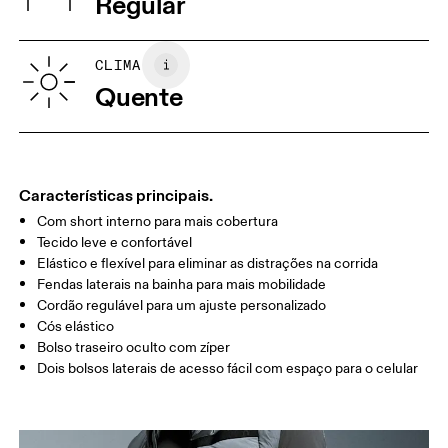
Regular
Vietnã
XS
S
GUIA DE TAMANHOS - VESTUÁRIO MASCULINO
CLIMA
CINTURA
75
76 — 82
83
Quente
QUADRIL/AN
89
90 — 95
96 
CA
COXA
54.5
56
5
Características principais.
Com short interno para mais cobertura
Arraste na horizontal para ver mais
Tecido leve e confortável
Elástico e flexível para eliminar as distrações na corrida
Entreperna (M): 12.7 cm
Fendas laterais na bainha para mais mobilidade
Cordão regulável para um ajuste personalizado
Cós elástico
Como medir
Bolso traseiro oculto com zíper
Dois bolsos laterais de acesso fácil com espaço para o celular