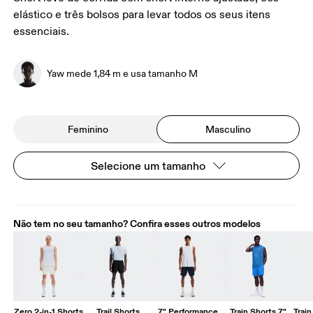
elástico e três bolsos para levar todos os seus itens
essenciais.
Yaw mede 1,84 m e usa tamanho M
Feminino
Masculino
Selecione um tamanho
Não tem no seu tamanho? Confira esses outros modelos
Zero 2-in-1 Shorts
Trail Shorts
7" Performance
Train Shorts 7"
Train