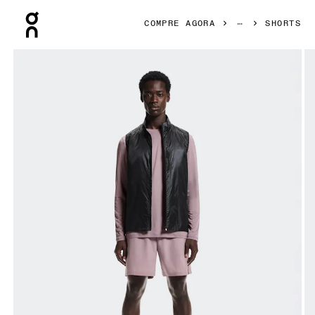
Press Escape to close navigation
COMPRE AGORA
SHORTS
Galeria de produtos: item 1 de 6 On 5" Core Shorts Heron M