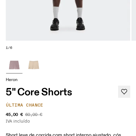
1/6
Heron
5" Core Shorts
ÚLTIMA CHANCE
45,00 €
60,00 €
IVA incluído
Short leve de corrida com short interno ajustado, cós