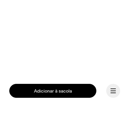
Adicionar à sacola
Na On, temos a missão de 