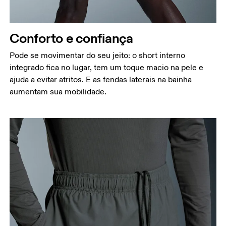
Coxa
Fique em pé, com os pés abertos na largura dos
Conforto e confiança
ombros. Meça ao redor da parte mais larga da
coxa.
Pode se movimentar do seu jeito: o short interno
integrado fica no lugar, tem um toque macio na pele e
Entreperna
ajuda a evitar atritos. E as fendas laterais na bainha
Fique em pé, com os pés ligeiramente afastados e
aumentam sua mobilidade.
as pernas retas. Meça da virilha até o tornozelo.