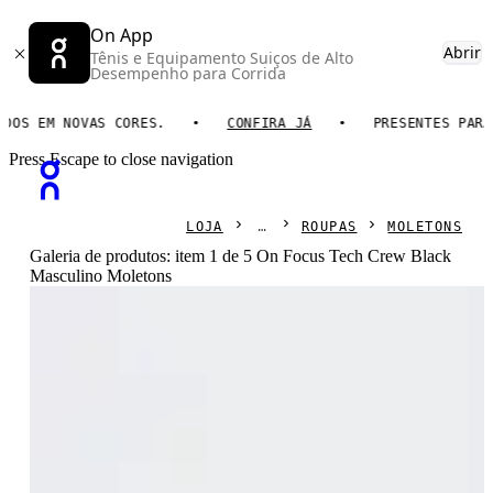
On App
Abrir
Tênis e Equipamento Suiços de Alto
Desempenho para Corrida
S EM NOVAS CORES.
CONFIRA JÁ
PRESENTES PARA EL
Press Escape to close navigation
LOJA
ROUPAS
MOLETONS
Galeria de produtos: item 1 de 5 On Focus Tech Crew Black
Masculino Moletons