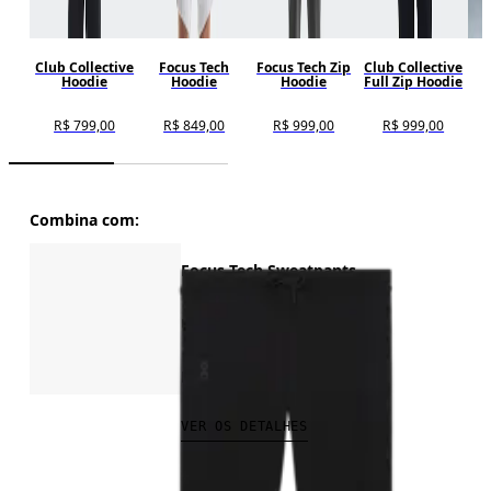
Club Collective
Focus Tech
Focus Tech Zip
Club Collective
C
Hoodie
Hoodie
Hoodie
Full Zip Hoodie
R$ 799,00
R$ 849,00
R$ 999,00
R$ 999,00
Combina com:
Focus Tech Sweatpants
Uso diário, viagens, treinos
R$ 699,00
VER OS DETALHES