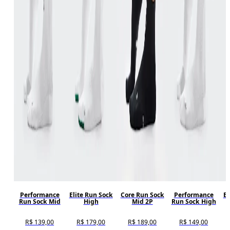
Performance
Elite Run Sock
Core Run Sock
Performance
El
Run Sock Mid
High
Mid 2P
Run Sock High
R$ 139,00
R$ 179,00
R$ 189,00
R$ 149,00