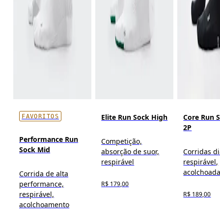
Elite Run Sock High
Core Run 
FAVORITOS
2P
Performance Run
Competição,
Sock Mid
absorção de suor,
Corridas di
respirável
respirável,
acolchoad
Corrida de alta
performance,
R$ 179,00
respirável,
R$ 189,00
acolchoamento