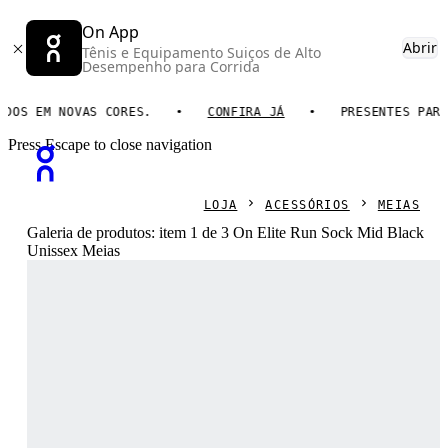
On App
Abrir
Tênis e Equipamento Suiços de Alto
Desempenho para Corrida
 EM NOVAS CORES.
CONFIRA JÁ
PRESENTES PARA ELE
Press Escape to close navigation
LOJA
ACESSÓRIOS
MEIAS
Galeria de produtos: item 1 de 3 On Elite Run Sock Mid Black
Unissex Meias