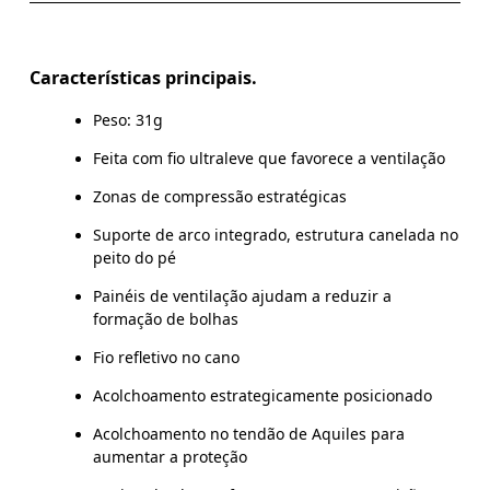
Não limpar a seco
Materiais
EU
35 — 37.5
38 — 40
4
Não passar a ferro
88% Polyamide 7% Elastane 4% Polyamide (Recycled) 1%
Características principais.
Polyester
Não secar na máquina
FEMININO -
W 4 — 6
W 7 — 8.5
W 9
EUA
Peso: 31g
País de origem
Feita com fio ultraleve que favorece a ventilação
MASCULINO -
M 
EUA
Eslovênia
Zonas de compressão estratégicas
Suporte de arco integrado, estrutura canelada no
UK
2.5 — 4
5 — 6.5
peito do pé
JP
21 — 23
24 — 25.5
26
Painéis de ventilação ajudam a reduzir a
formação de bolhas
Arraste na horizontal para ver mais
Fio refletivo no cano
Acolchoamento estrategicamente posicionado
Acolchoamento no tendão de Aquiles para
aumentar a proteção