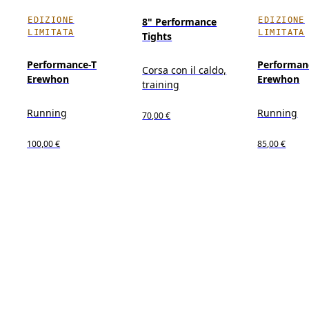
EDIZIONE
EDIZIONE
8" Performance
LIMITATA
LIMITATA
Tights
Performance-T
Performan
Corsa con il caldo,
Erewhon
Erewhon
training
Running
Running
70,00 €
100,00 €
85,00 €