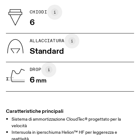
Vamp: 100% Recycled Polyester
farne il reso e ricevere un rimborso
Tongue: 80% Polyester, 20% Polyurethane
BR
33
34
CHIODI
Collar Lining: 100% Recycled Polyester
6
Paese d'origine
JP
22
22.5
Vietnam
US
5
5.5
ALLACCIATURA
Standard
UK
3
3.5
DROP
Scorri in orizzontale per visualizzare la tabella
6
mm
Caratteristiche principali
Sistema di ammortizzazione CloudTec® progettato per la
velocità
Intersuola in iperschiuma Helion™ HF per leggerezza e
reattività