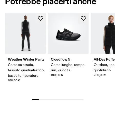
Potrebbe piacerti anche
Weather Winter Pants
Cloudflow 5
All-Day Puffe
Corsa su strada,
Corse lunghe, tempo
Outdoor, uso
tessuto quadrielastico,
run, velocità
quotidiano
190,00 €
280,00 €
basse temperature
180,00 €