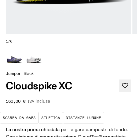
1/6
Juniper | Black
Cloudspike XC
IVA inclusa
160,00 €
È progettata per la velocità in ogni dettagli
Gare di atletica dallo sprint al me
Queste distanze
SCARPA DA GARA
ATLETICA
DISTANZE LUNGHE
La nostra prima chiodata per le gare campestri di fondo.
Con sistema di ammortizzazione CloudTec® progettato