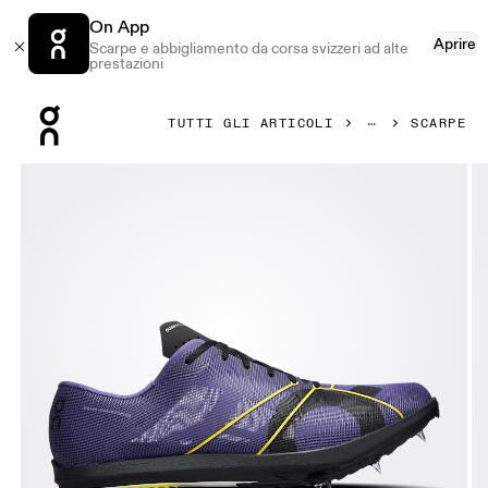
On App
Aprire
Scarpe e abbigliamento da corsa svizzeri ad alte
prestazioni
Press Escape to close navigation
TUTTI GLI ARTICOLI
SCARPE
Prodotto numero 1 di 6 della galleria On Cloudspike XC Jun