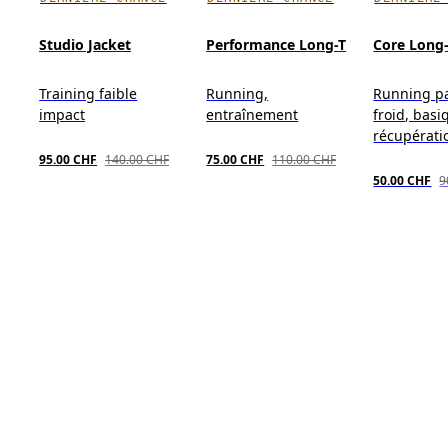
Studio Jacket
Performance Long-T
Core Long
Training faible
Running,
Running p
impact
entraînement
froid, basi
récupérati
95.00 CHF
140.00 CHF
75.00 CHF
110.00 CHF
50.00 CHF
9