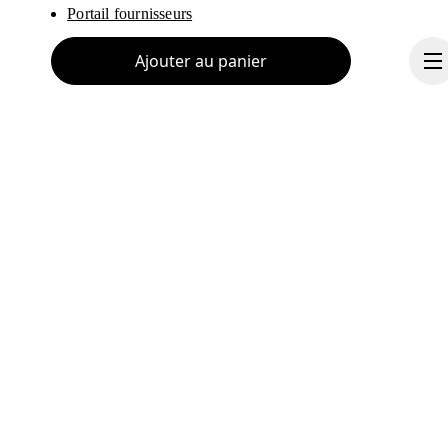
Portail fournisseurs
Ajouter au panier
À propos de On
Ondesign
Carrières
Investisseurs
Continuer
Presse & média
Programme d’affiliation
Coulisses
Suisse