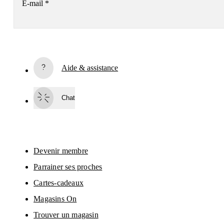
E-mail
*
S’inscrire
Aide & assistance
En continuant, vous acceptez notre politique de confidentialité. Vos 
informations personnelles seront communiquées à On AG pour vous 
informer sur nos produits, sondages et offres via e-mail. Le traitement des 
Chat
données et l’analyse statistique des données seront effectués par nos 
prestataires de services, Sailthru (USA) et Braze (USA). Vous pouvez vous 
désabonner à tout moment en cliquant sur le lien de désabonnement de 
chaque e-mail. Veuillez consulter la 
Déclaration de confidentialité du Group
On
 pour en savoir plus.
Devenir membre
Parrainer ses proches
Cartes-cadeaux
Magasins On
Trouver un magasin