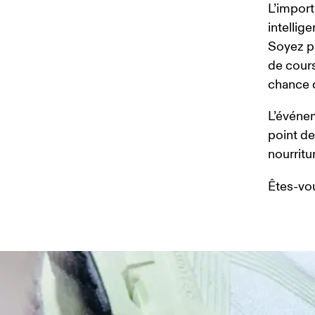
L’import
intellig
Soyez pa
de cours
chance d
L’événem
point de
nourritu
Êtes-vou