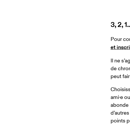
3, 2, 1
Pour co
et inscr
Il ne s’a
de chron
peut fai
Choisiss
ami·e ou
abonde e
d’autres
points p