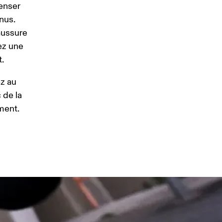
enser 
nus. 
aussure 
ez une 
.
z au 
de la 
ment.