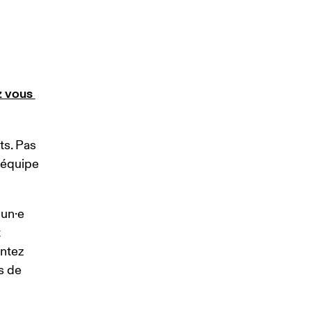
 vous 
ts. Pas 
 équipe 
un·e 
 
ntez 
s de 