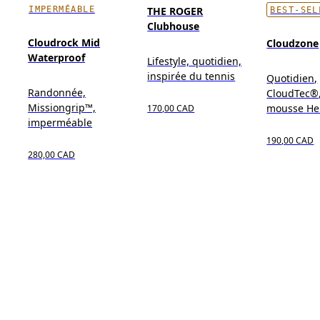
IMPERMÉABLE
THE ROGER
BEST-SEL
Clubhouse
Cloudrock Mid
Cloudzone
Waterproof
Lifestyle, quotidien,
inspirée du tennis
Quotidien,
Randonnée,
CloudTec®,
Missiongrip™,
mousse He
170,00 CAD
imperméable
190,00 CAD
280,00 CAD