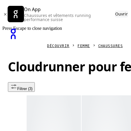
On App
Ouvrir
Chaussures et vêtements running
performance suisse
Press Escape to close navigation
DÉCOUVRIR
FEMME
CHAUSSURES
Cloudrunner pour 
Filtrer
 (3)