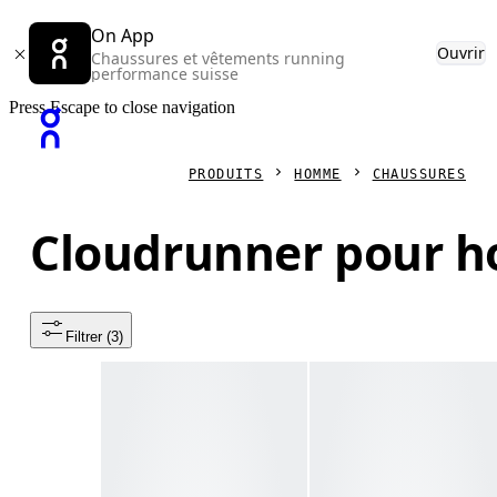
On App
Ouvrir
Chaussures et vêtements running
performance suisse
Press Escape to close navigation
PRODUITS
HOMME
CHAUSSURES
Cloudrunner pour 
Filtrer
 (3)