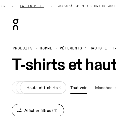
FAITES VITE!
JUSQU’À -40 % : DERNIERS JOURS.
Press Escape to close navigation
PRODUITS
HOMME
VÊTEMENTS
HAUTS ET T
T-shirts et ha
All
Vêtements
Hauts et t-shirts
Tout voir
Manches l
Afficher filtres
 (4)