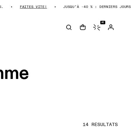
FAITES VITE!
JUSQU’À -40 % : DERNIERS JOURS.
AI
omme
14 RÉSULTATS