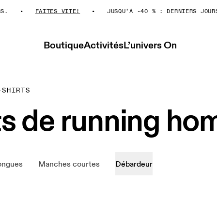
FAITES VITE!
JUSQU’À -40 % : DERNIERS JOURS.
Boutique
Activités
L’univers On
-SHIRTS
uts de running h
ongues
Manches courtes
Débardeur