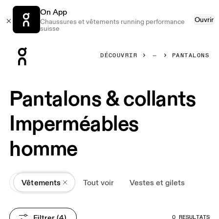
On App
Ouvrir
Chaussures et vêtements running performance
suisse
Press Escape to close navigation
DÉCOUVRIR
PANTALONS
Pantalons & collants
Imperméables
homme
All
Vêtements
Tout voir
Vestes et gilets
Filtrer
 (4)
0 RÉSULTATS