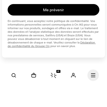
Me prévenir
En continuant, vous acceptez notre politique de confidentialité. Vos 
informations personnelles seront communiquées à On AG pour vous 
informer sur nos produits, sondages et offres via e-mail. Le traitement 
des données et l’analyse statistique des données seront effectués par 
nos prestataires de services, Sailthru (USA) et Braze (USA). Vous 
pouvez vous désabonner à tout moment en cliquant sur le lien de 
désabonnement de chaque e-mail. Veuillez consulter la 
Déclaration 
de confidentialité du Groupe On
 pour en savoir plus.
AI