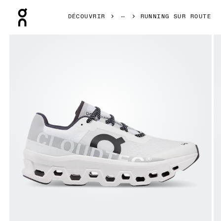
Press Escape to close navigation
DÉCOUVRIR
RUNNING SUR ROUTE
Image 1 de 6 de la galerie d’images On Cloudmonster All 