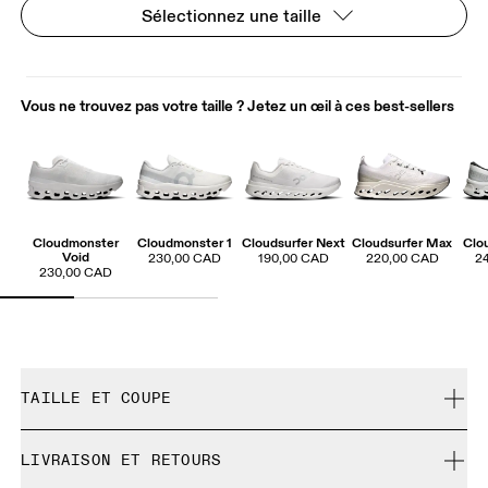
Sélectionnez une taille
Vous ne trouvez pas votre taille ? Jetez un œil à ces best-sellers
Cloudmonster
Cloudmonster 1
Cloudsurfer Next
Cloudsurfer Max
Clo
Void
230,00 CAD
190,00 CAD
220,00 CAD
2
230,00 CAD
TAILLE ET COUPE
Correspond à la pointure réelle.
LIVRAISON ET RETOURS