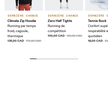
DERNIÈRE CHANCE
DERNIÈRE CHANCE
DERNIÈRE 
Climate Zip Hoodie
Zero Half Tights
Tennis Sock
Running par temps
Running de
Confort supér
froid, cagoule,
compétition
respirabilité 
100,00 CAD
thermique
130,00 CAD
quotidien
135,00 CAD
18,00 CAD
170,00 CAD
33