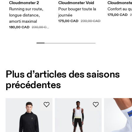
Cloudmonster 2
Cloudmonster Void
Cloudmonste
Running sur route,
Pour bouger toute la
Confort au q
175,00 CAD
longue distance,
journée
175,00 CAD
amorti maximal
230,00 CAD
180,00 CAD
230,00 CAD
Plus d’articles des saisons
précédentes