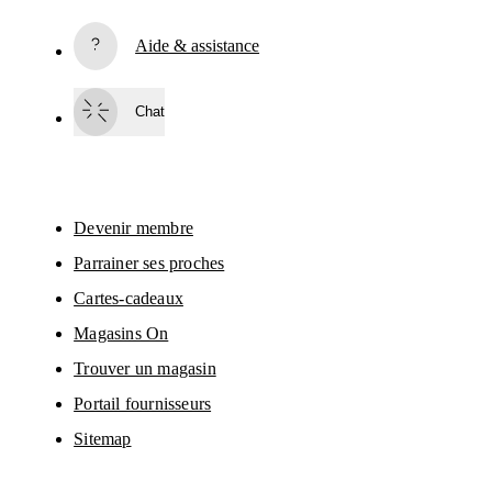
S’inscrire
Aide & assistance
En continuant, vous acceptez notre politique de confidentialité. Vos 
informations personnelles seront communiquées à On AG pour vous 
informer sur nos produits, sondages et offres via e-mail. Le traitement des 
Chat
données et l’analyse statistique des données seront effectués par nos 
prestataires de services, Sailthru (USA) et Braze (USA). Vous pouvez vous 
désabonner à tout moment en cliquant sur le lien de désabonnement de 
chaque e-mail. Veuillez consulter la 
Déclaration de confidentialité du Group
On
 pour en savoir plus.
Devenir membre
Parrainer ses proches
Cartes-cadeaux
Magasins On
Trouver un magasin
Portail fournisseurs
Sitemap