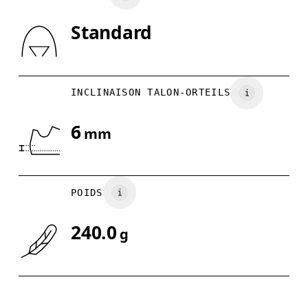
Standard
Glisser horizontalement pour en savoir plus
INCLINAISON TALON-ORTEILS
6
mm
POIDS
240.0
g