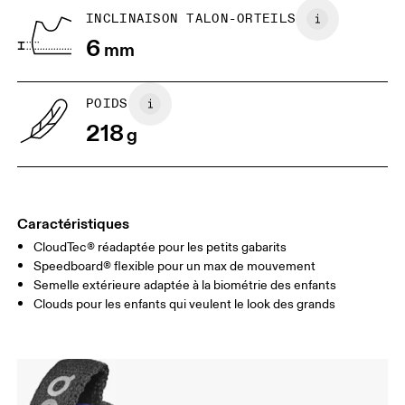
dirigez-vous près d’un mur
Dessinez les contours du
Viêt Nam
INCLINAISON TALON-ORTEILS
Placez une feuille à plat sur le sol.
(sans les chatouilles) Pui
6
Un côté doit être perpendiculaire
mm
un maître ruban ou une rè
au mur. Demandez à votre enfant
mesurez du bout du gros or
de se tenir sur la feuille, les talons
fin de la feuille.
contre le mur.
POIDS
218
g
Caractéristiques
CloudTec® réadaptée pour les petits gabarits
Speedboard® flexible pour un max de mouvement
Semelle extérieure adaptée à la biométrie des enfants
Clouds pour les enfants qui veulent le look des grands
Guide des tailles - Chaussures ado
Centimètres
Pouces