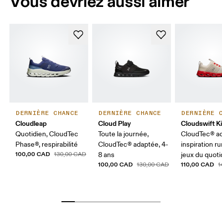
Vous devriez aussi aimer
DERNIÈRE CHANCE
DERNIÈRE CHANCE
DERNIÈRE 
Cloudleap
Cloud Play
Cloudswift K
Quotidien, CloudTec
Toute la journée,
CloudTec® a
Phase®, respirabilité
CloudTec® adaptée, 4-
inspiration r
100,00 CAD
130,00 CAD
8 ans
jeux du quoti
100,00 CAD
110,00 CAD
130,00 CAD
1