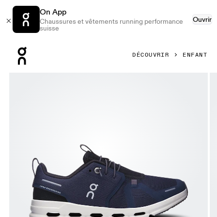
On App
Ouvrir
Chaussures et vêtements running performance
suisse
Press Escape to close navigation
DÉCOUVRIR
ENFANT
Image 1 de 6 de la galerie d’images On Cloud Sky Midnight 