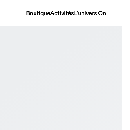
Boutique
Activités
L’univers On
y & Rock Femme Active Life Chaussures