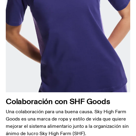
Busto
Mide el contorno de la parte con más volumen del
busto manteniendo la cinta métrica horizontal.
Cintura
Mide el contorno de la parte más estrecha de la
cintura.
Colaboración con SHF Goods
Cadera
Mide el contorno de la parte más ancha de las
Una colaboración para una buena causa. Sky High Farm
caderas.
Goods es una marca de ropa y estilo de vida que quiere
mejorar el sistema alimentario junto a la organización sin
ánimo de lucro Sky High Farm (SHF).