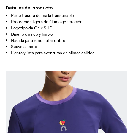
CADERA
35.4
35.8 — 37.8
38.2
Detalles del producto
Parte trasera de malla transpirable
Arrastra en sentido horizontal para ver más.
Protección ligera de última generación
Logotipo de On x SHF
Diseño clásico y limpio
Nacida para rendir al aire libre
Cómo medirse
Suave al tacto
Ligera y lista para aventuras en climas cálidos