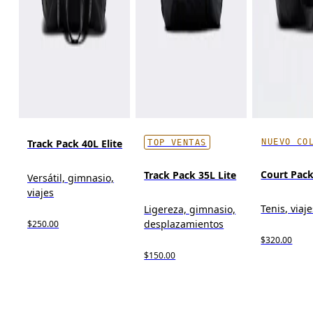
NUEVO CO
Track Pack 40L Elite
TOP VENTAS
Court Pack
Track Pack 35L Lite
Versátil, gimnasio,
viajes
Tenis, viaj
Ligereza, gimnasio,
desplazamientos
$250.00
$320.00
$150.00