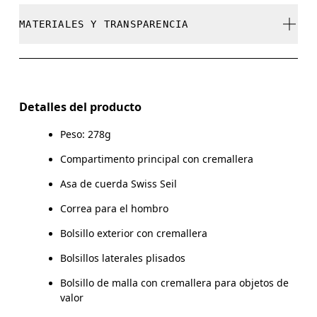
No usar blanqueador ni lejía
MATERIALES Y TRANSPARENCIA
No limpiar en seco
No planchar
Materiales
No usar secadora
Main Fabric: Polyamide (recycled) 100%. Lining: Polyamide
Detalles del producto
(recycled) 100%. Pocketing: Polyamide 56%, Polyamide
Lavar a mano con agua templada
(recycled) 44%.
Peso: 278g
Compartimento principal con cremallera
País de origen
Asa de cuerda Swiss Seil
Vietnam
Correa para el hombro
Bolsillo exterior con cremallera
Bolsillos laterales plisados
Bolsillo de malla con cremallera para objetos de
valor