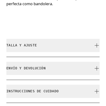
perfecta como bandolera.
TALLA Y AJUSTE
Se ajusta a tu talla.
ENVÍO Y DEVOLUCIÓN
Envío gratuito en pedidos de más de $50
30 días para la devolución gratuita
INSTRUCCIONES DE CUIDADO
No es posible cambiar los productos y colores de
edición limitada o de “Última oportunidad”, pero los
puedes devolver y obtener un reembolso