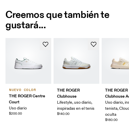
Creemos que también te
gustará...
THE ROGER
THE ROGER
NUEVO COLOR
THE ROGER Centre
Clubhouse
Clubhouse A
Court
Lifestyle, uso diario,
Uso diario, i
Uso diario
inspiradas en el tenis
tenista, Clo
$200.00
$140.00
oculta
$180.00