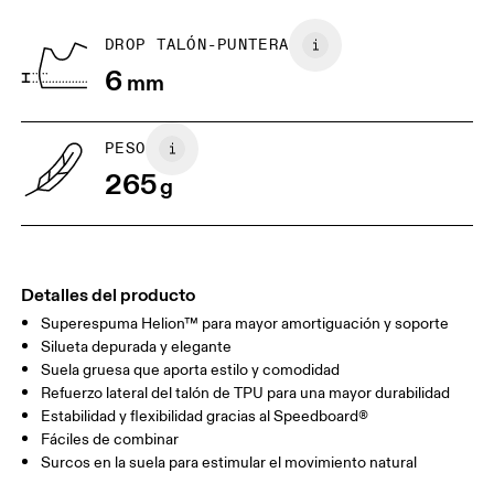
Vietnam
puedes devolver y obtener un reembolso
BR
33
34
DROP TALÓN-PUNTERA
6
mm
EU
36
36.5
JP
22
22.5
PESO
265
g
UK
3
3.5
Arrastra en sentido horizontal para ver más.
Detalles del producto
Superespuma Helion™ para mayor amortiguación y soporte
Silueta depurada y elegante
Suela gruesa que aporta estilo y comodidad
Refuerzo lateral del talón de TPU para una mayor durabilidad
Estabilidad y flexibilidad gracias al Speedboard®
Fáciles de combinar
Surcos en la suela para estimular el movimiento natural