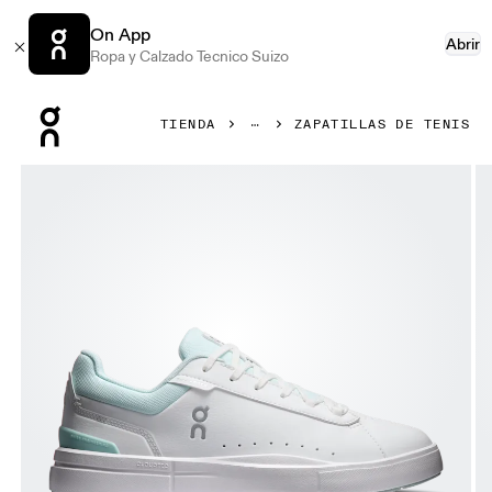
On App
Abrir
Ropa y Calzado Tecnico Suizo
Press Escape to close navigation
TIENDA
ZAPATILLAS DE TENIS
Artículo 1 de 6 de la galería de productos On THE ROGER A