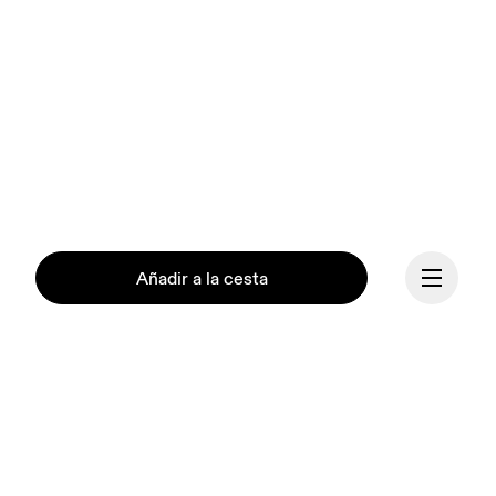
Añadir a la cesta
Continuar
Nuestra misión es 