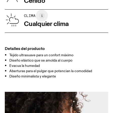
Ceñido
XS
S
GUÍA DE TALLAS - ROPA PARA MUJER
CLIMA
CONTORNO
32.3
32.7 — 34.6
35
Cualquier clima
DE PECHO
CINTURA
26.4
26.8 — 28.7
29.1
CADERA
35.4
35.8 — 37.8
38.2
Detalles del producto
Tejido ultrasuave para un confort máximo
Arrastra en sentido horizontal para ver más.
Diseño elástico que se amolda al cuerpo
Evacua la humedad
Aberturas para el pulgar que potencian la comodidad
Diseño minimalista y elegante
Cómo medirse