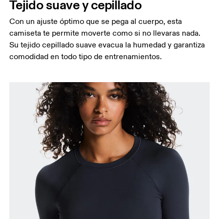
Tejido suave y cepillado
Mide el contorno de la parte más estrecha de la
cintura.
Con un ajuste óptimo que se pega al cuerpo, esta
Cadera
camiseta te permite moverte como si no llevaras nada.
Mide el contorno de la parte más ancha de las
Su tejido cepillado suave evacua la humedad y garantiza
caderas.
comodidad en todo tipo de entrenamientos.