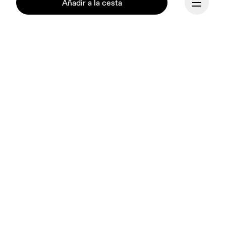
Añadir a la cesta
Continuar
Nuestra misión es 
encender el espíritu de 
superación y la creatividad 
mediante el movimiento. 
La inspiración: los atletas. 
El motor: la ingeniería 