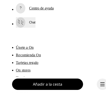
Suscríbete
Centro de ayuda
Al continuar, aceptas nuestra política de privacidad. Tus datos personales 
serán facilitados a On AG para que podamos informarte de nuestros 
productos, encuestas y ofertas por email. El envío y el análisis con fines 
Chat
estadísticos serán realizados por nuestros contratistas 
Sailthru y Braze
, 
con sede en los Estados Unidos. Puedes darte de baja en cualquier moment
utilizando el enlace que aparece al final de cada email. Para más 
información, consulta el 
Aviso de Privacidad del Grupo On
.
Únete a On
Recomienda On
Tarjetas regalo
On stores
Tiendas
Añadir a la cesta
Portal de proveedores
Sitemap