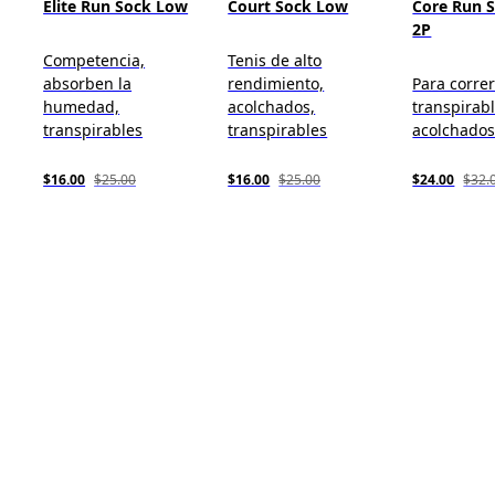
Elite Run Sock Low
Court Sock Low
Core Run 
2P
Competencia,
Tenis de alto
absorben la
rendimiento,
Para correr
humedad,
acolchados,
transpirabl
transpirables
transpirables
acolchado
$16.00
$25.00
$16.00
$25.00
$24.00
$32.