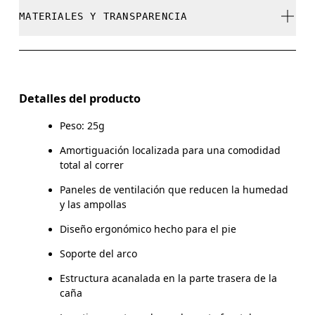
Lavar a máquina con agua fría.
XS
S
MATERIALES Y TRANSPARENCIA
No usar blanqueador ni lejía
EU
35 — 38.5
39 — 42.5
4
No limpiar en seco
Materiales
MUJER (E.E.
No usar secadora
W 4 — 7.5
W 8 — 10.5
U.U)
50% Polyamide (Recycled), 45% Polyamide, 4% Elastane,
Detalles del producto
1% Polyester
HOMBRE
Peso: 25g
M 7 — 9
M 9.
(E.E. U.U.)
País de origen
Amortiguación localizada para una comodidad
total al correr
UK
3 — 5.5
6 — 8.5
9 
Eslovenia
Paneles de ventilación que reducen la humedad
JP
22 — 24.5
25 — 27
2
y las ampollas
Diseño ergonómico hecho para el pie
BR
33 — 36
37 — 40
4
Soporte del arco
Arrastra en sentido horizontal para ver más.
Estructura acanalada en la parte trasera de la
caña