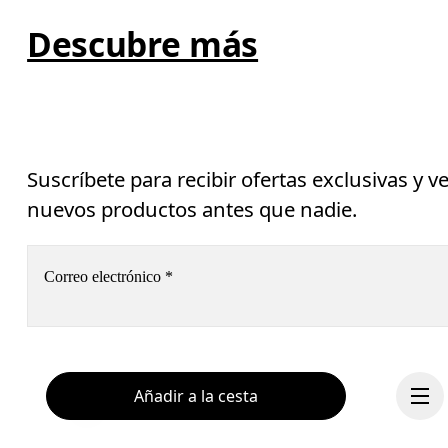
Descubre más
Suscríbete para recibir ofertas exclusivas y v
nuevos productos antes que nadie.
Correo electrónico
*
Suscríbete
Añadir a la cesta
Centro de ayuda
Al continuar, aceptas nuestra política de privacidad. Tus datos personales 
serán facilitados a On AG para que podamos informarte de nuestros 