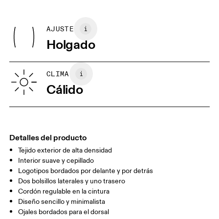
No usar secadora
Centímetros
Pulgadas
Main Fabric: Cotton 65%, Polyester (recycled) 35%. Pocketing:
Planchar del revés
Cotton 100%.
Admite secadora a baja temperatura
AJUSTE
Mis medidas en Pulgadas
País de origen
Lavar del revés
Holgado
Lavar por separado
Turquía
XS
S
GUÍA DE TALLAS - ROPA PARA MUJER
CLIMA
CINTURA
26.4
26.8 — 28.7
29.1
Cálido
CADERA
35.4
35.8 — 37.8
38.2
MUSLO
21
21.5
2
Detalles del producto
Tejido exterior de alta densidad
Arrastra en sentido horizontal para ver más.
Interior suave y cepillado
Entrepierna (talla S): 5"
Logotipos bordados por delante y por detrás
Dos bolsillos laterales y uno trasero
Cordón regulable en la cintura
Cómo medirse
Diseño sencillo y minimalista
Ojales bordados para el dorsal