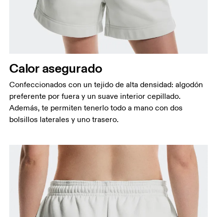
Mide el contorno de la parte más estrecha de la
cintura.
Cadera
Mide el contorno de la parte más ancha de las
caderas.
Calor asegurado
Muslo
Confeccionados con un tejido de alta densidad: algodón
Con los pies separados a la anchura de los
preferente por fuera y un suave interior cepillado.
hombros, mide el contorno de la parte más
Además, te permiten tenerlo todo a mano con dos
voluminosa del muslo.
bolsillos laterales y uno trasero.
Entrepierna
Con los pies ligeramente separados y las piernas
estiradas, mide la distancia entre la ingle y el tobillo
por la parte interior de la pierna.