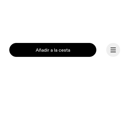
Añadir a la cesta
Continuar
Nuestra misión es 
encender el espíritu de 