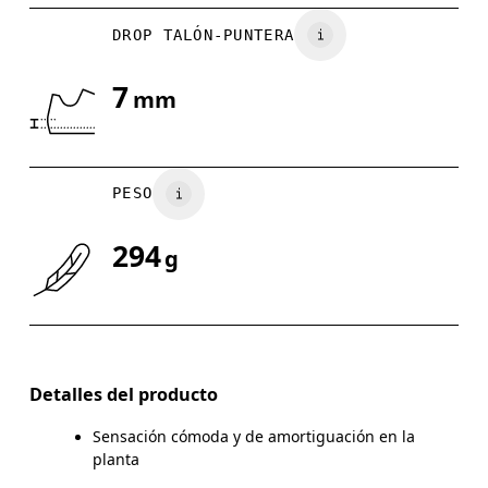
DROP TALÓN-PUNTERA
UK
6.5
7
7
mm
Arrastra en sentido horizontal para ver más.
PESO
294
g
Detalles del producto
Sensación cómoda y de amortiguación en la
planta