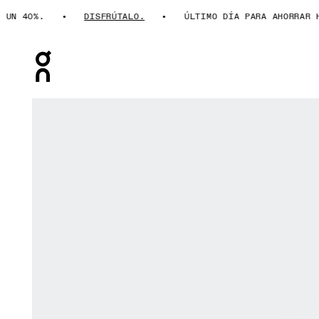
 40%.
DISFRÚTALO.
ÚLTIMO DÍA PARA AHORRAR HAST
Press Escape to close navigation
Artículo 1 de 6 de la galería de productos On Cloudsur