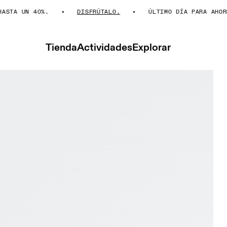
A UN 40%.
DISFRÚTALO.
ÚLTIMO DÍA PARA AHORRAR
Tienda
Actividades
Explorar
fer Max Dust & Ivory Hombre Road running Calzado