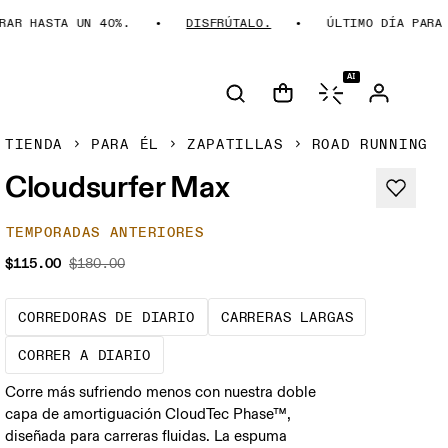
 HASTA UN 40%.
DISFRÚTALO.
ÚLTIMO DÍA PARA AHO
AI
TIENDA
PARA ÉL
ZAPATILLAS
ROAD RUNNING
Cloudsurfer Max
TEMPORADAS ANTERIORES
$115.00
$180.00
Las zapatillas de referencia para
Carreras a 
CORREDORAS DE DIARIO
CARRERAS LARGAS
Rodajes de baja intensidad a ritmos con
CORRER A DIARIO
Corre más sufriendo menos con nuestra doble
capa de amortiguación CloudTec Phase™,
diseñada para carreras fluidas. La espuma