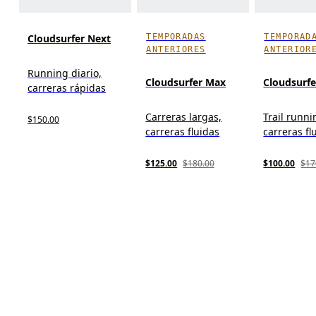
TEMPORADAS
TEMPORAD
Cloudsurfer Next
ANTERIORES
ANTERIOR
Running diario,
Cloudsurfer Max
Cloudsurfer
carreras rápidas
Carreras largas,
Trail runni
$150.00
carreras fluidas
carreras fl
$125.00
$180.00
$100.00
$17