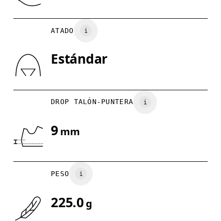
JP
22
22.5
ATADO
UK
3
3.5
Estándar
Arrastra en sentido horizontal para ver más.
DROP TALÓN-PUNTERA
9
mm
PESO
225.0
g