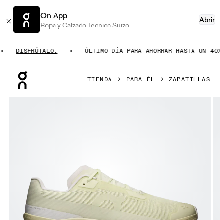
On App
Abrir
Ropa y Calzado Tecnico Suizo
DISFRÚTALO.
ÚLTIMO DÍA PARA AHORRAR HASTA UN 40%.
Press Escape to close navigation
TIENDA
PARA ÉL
ZAPATILLAS
Artículo 1 de 6 de la galería de productos On Cloudmonster