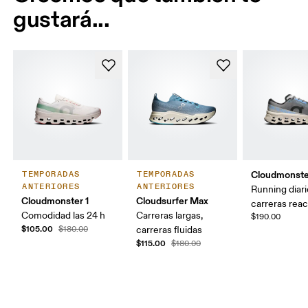
gustará...
Cloudmonste
TEMPORADAS
TEMPORADAS
ANTERIORES
ANTERIORES
Running diari
Cloudmonster 1
Cloudsurfer Max
carreras reac
Comodidad las 24 h
Carreras largas,
$190.00
$105.00
$180.00
carreras fluidas
$115.00
$180.00