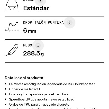
ATADO
Vietnam
Estándar
EU
40
40.5
JP
25
25.5
DROP TALÓN-PUNTERA
6
mm
UK
6.5
7
PESO
Arrastra en sentido horizontal para ver más.
288.5
g
Detalles del producto
La misma amortiguación legendaria de las Cloudmonster
Upper de malla táctil
Ligeras y transpirables para el uso diario
Speedboard® que aporta mayor estabilidad
Ojales de TPU para un acabado discreto