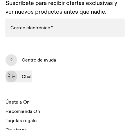
Suscríbete para recibir ofertas exclusivas y
ver nuevos productos antes que nadie.
Correo electrónico
*
Suscríbete
Centro de ayuda
Al continuar, aceptas nuestra política de privacidad. Tus datos personales 
serán facilitados a On AG para que podamos informarte de nuestros 
Chat
productos, encuestas y ofertas por email. El envío y el análisis con fines 
Sailthru y Braze
estadísticos serán realizados por nuestros contratistas 
, 
con sede en los Estados Unidos. Puedes darte de baja en cualquier 
momento utilizando el enlace que aparece al final de cada email. Para más 
información, consulta el 
Aviso de Privacidad del Grupo On
.
Únete a On
Recomienda On
Tarjetas regalo