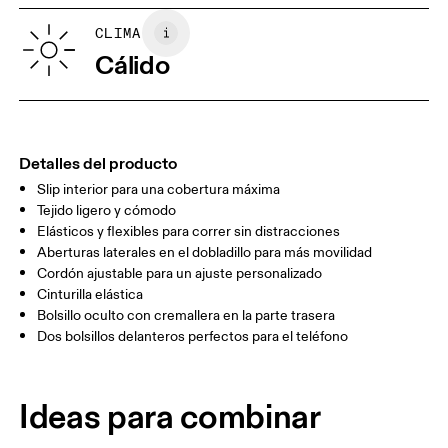
GUÍA DE TALLAS - ROPA PARA MUJER
CLIMA
CINTURA
26.4
26.8 — 28.7
29.1
Cálido
CADERA
35.4
35.8 — 37.8
38.2
MUSLO
21
21.5
2
Detalles del producto
Slip interior para una cobertura máxima
Arrastra en sentido horizontal para ver más.
Tejido ligero y cómodo
Entrepierna (talla S): 3"
Elásticos y flexibles para correr sin distracciones
Aberturas laterales en el dobladillo para más movilidad
Cordón ajustable para un ajuste personalizado
Cómo medirse
Cinturilla elástica
Bolsillo oculto con cremallera en la parte trasera
Dos bolsillos delanteros perfectos para el teléfono
Ideas para combinar