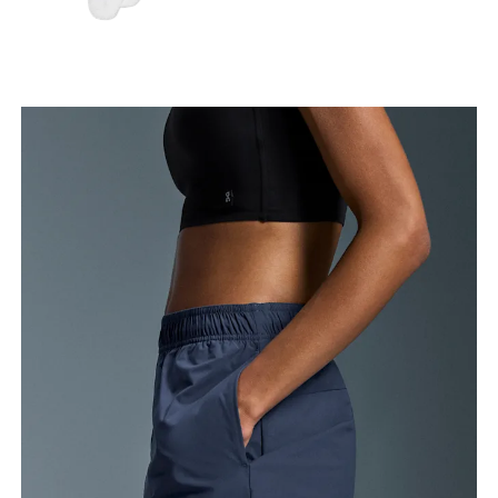
caderas.
Muslo
Con los pies separados a la anchura de los
hombros, mide el contorno de la parte más
voluminosa del muslo.
Entrepierna
Con los pies ligeramente separados y las piernas
estiradas, mide la distancia entre la ingle y el tobillo
por la parte interior de la pierna.