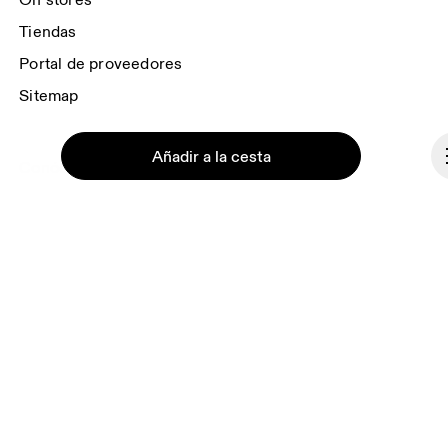
On stores
Tiendas
Portal de proveedores
Sitemap
Añadir a la cesta
Conócenos
Ondesign
Trabaja con nosotros
Inversores
Sala de prensa
Continuar
Afiliaciones
Backstage