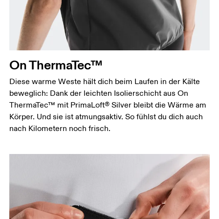
Miss an der Stelle, an der dein Brustumfang am
grössten ist. Achte darauf, das Massband gerade zu
halten.
Taille
Miss den Umfang deiner natürlichen Taille. Dort,
On ThermaTec™
wo dein Oberkörper am schmalsten ist.
Hüfte
Diese warme Weste hält dich beim Laufen in der Kälte
Miss um die breiteste Stelle deiner Hüfte herum.
beweglich: Dank der leichten Isolierschicht aus On
ThermaTec™ mit PrimaLoft® Silver bleibt die Wärme am
Körper. Und sie ist atmungsaktiv. So fühlst du dich auch
nach Kilometern noch frisch.