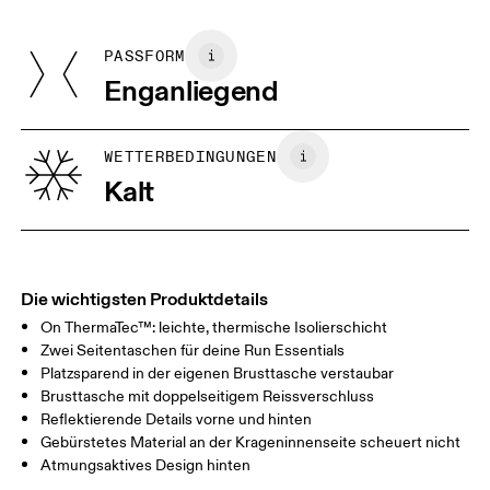
Main Fabric: Polyamide (recycled) 87%, Elastane 13%. Contrast
Kann im Trockner auf niedriger Stufe getrocknet werden
Fabric: Polyamide (recycled) 86%, Elastane 14%. Mesh: Polyamide
PASSFORM
Deine Körpermasse in Zentimeter
(recycled) 87%, Elastane 13%. Padding: Polyester (recycled) 100%.
Enganliegend
Herkunftsland
XS
S
Vietnam
GRÖSSENRATGEBER - FRAUENKLEIDUNG
WETTERBEDINGUNGEN
BRUSTUMFAN
82
83 — 88
89
Kalt
G
TAILLE
67
68 — 73
74
HÜFTE
90
91 — 96
97 
Die wichtigsten Produktdetails
On ThermaTec™: leichte, thermische Isolierschicht
Horizontal verschieben, um mehr zu sehen
Zwei Seitentaschen für deine Run Essentials
Platzsparend in der eigenen Brusttasche verstaubar
Brusttasche mit doppelseitigem Reissverschluss
Reflektierende Details vorne und hinten
So misst du richtig
Gebürstetes Material an der Krageninnenseite scheuert nicht
Atmungsaktives Design hinten