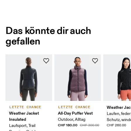
Das könnte dir auch
gefallen
Weather Jac
LETZTE CHANCE
LETZTE CHANCE
Weather Jacket
All-Day Puffer Vest
Laufen, feder
Insulated
Outdoor, Alltag
Schutz, wind
CHF 180.00
Laufsport, Trail
CHF 300.00
CHF 260.00