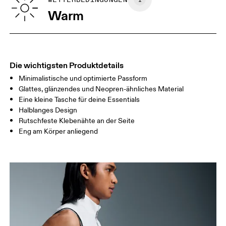
GRÖSSENRATGEBER - HERRENKLEIDUNG
TAILLE
75
76 — 82
83
Warm
HÜFTE
89
90 — 95
96 
OBERSCHENK
54.5
56
5
EL
Die wichtigsten Produktdetails
Minimalistische und optimierte Passform
Horizontal verschieben, um mehr zu sehen
Glattes, glänzendes und Neopren-ähnliches Material
Eine kleine Tasche für deine Essentials
Halblanges Design
Rutschfeste Klebenähte an der Seite
So misst du richtig
Eng am Körper anliegend