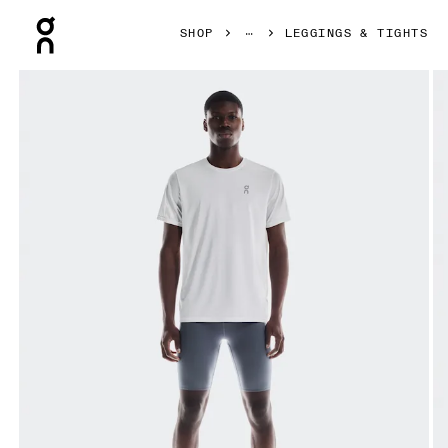
Press Escape to close navigation
SHOP
LEGGINGS & TIGHTS
Bild 1 von 7 in der Produktgalerie On Train Tights 1/2 Rock 