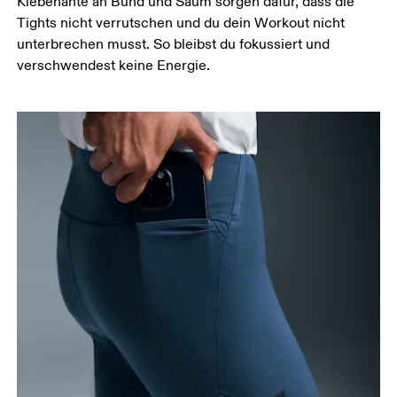
Klebenähte an Bund und Saum sorgen dafür, dass die
auseinander sind. Miss um die breiteste Stelle
Tights nicht verrutschen und du dein Workout nicht
deines Oberschenkels herum.
unterbrechen musst. So bleibst du fokussiert und
verschwendest keine Energie.
Schrittlänge
Stell dich mit durchgedrückten Knien hin, die
Füsse leicht auseinander. Miss von der obersten
Stelle deines Innenbeins bis hinunter zum Knöchel.