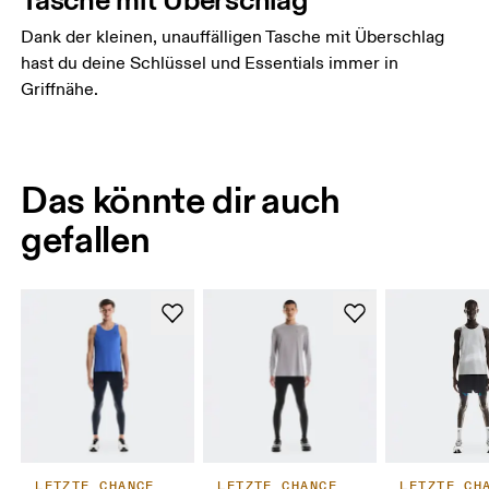
Dank der kleinen, unauffälligen Tasche mit Überschlag
hast du deine Schlüssel und Essentials immer in
Griffnähe.
Das könnte dir auch
gefallen
LETZTE CHANCE
LETZTE CHANCE
LETZTE CH