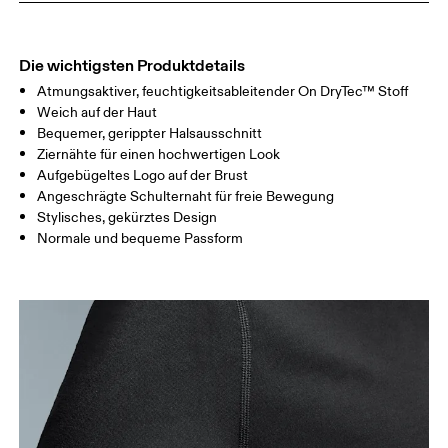
TAILLE
67
68 — 73
74
HÜFTE
90
91 — 96
97 
Die wichtigsten Produktdetails
Atmungsaktiver, feuchtigkeitsableitender On DryTec™ Stoff
Horizontal verschieben, um mehr zu sehen
Weich auf der Haut
Bequemer, gerippter Halsausschnitt
Ziernähte für einen hochwertigen Look
Aufgebügeltes Logo auf der Brust
So misst du richtig
Angeschrägte Schulternaht für freie Bewegung
Stylisches, gekürztes Design
Normale und bequeme Passform