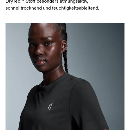
DryTec™ Stoff besonders atmungsaktiv,
schnelltrocknend und feuchtigkeitsableitend.