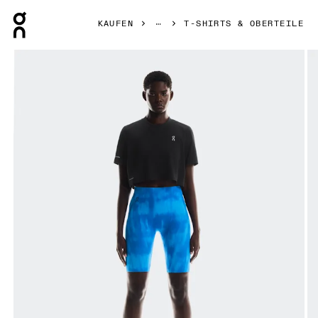
Press Escape to close navigation
KAUFEN
T-SHIRTS & OBERTEILE
Bild 1 von 5 in der Produktgalerie On Train-T Crop Black Da