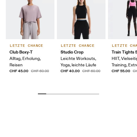
LETZTE CHANCE
LETZTE CHANCE
LETZTE CH
Club Boxy-T
Studio Crop
Train Tights 
Alltag, Erholung,
Leichte Workouts,
HIIT, Vielseit
Reisen
Yoga, leichte Läufe
Training, Ex
CHF 45.00
CHF 40.00
CHF 55.00
CHF 60.00
CHF 60.00
CH